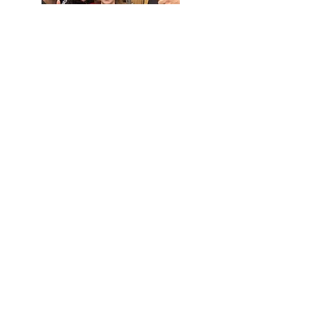
Saison-Endspurt⚪️⚫️

Die letzten Spiele und 
Entscheidungen standen und 
stehen an:

➡️ Berg V holt sich im letzten 
Heimspiel dank einer 
geschlossenen 
Mannschaftsleistung und einer 
starken Sophie ein 6:4 gegen 
TTC Hof VII. 
