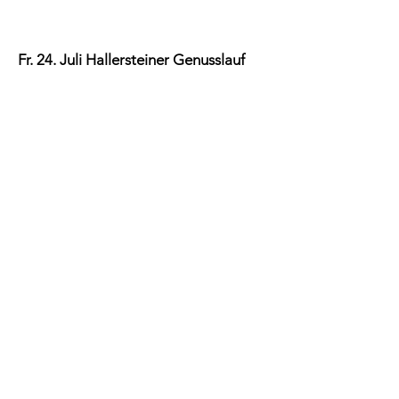
Fr. 24. Juli Hallersteiner Genusslauf
Treffpunkt:
19.00 Uhr
Strecken: 5,5 / 7,5 / 13
Sa. 29. Aug. Steinbach, Nord. Walking
Treffpunkt: 14.00 Uhr
Strecken: 6 / 9 / 12 / 15
Sa. 12. Sept Schwarzenbacher
Ausdauertage
Treffpunkt ab 10.00 Uhr
Strecken: 10 / 21